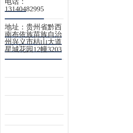
电话：
13140482995
地址：贵州省黔西
南布依族苗族自治
州兴义市桔山大道
星城花园12幢3203