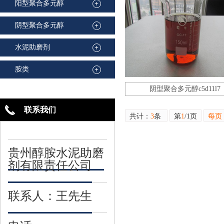
阳型聚合多元醇
+
阴型聚合多元醇
+
水泥助磨剂
+
胺类
+
阴型聚合多元醇c5d11l7
联系我们
共计：
3
条
第
1
/1页
每页
贵州醇胺水泥助磨
剂有限责任公司
联系人：王先生