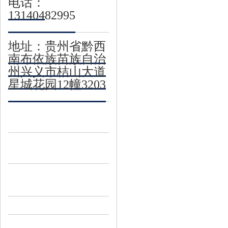
电话：
13140482995
地址：贵州省黔西
南布依族苗族自治
州兴义市桔山大道
星城花园12幢3203