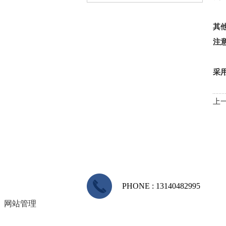
其
注
采
上
PHONE : 13140482995
网站管理