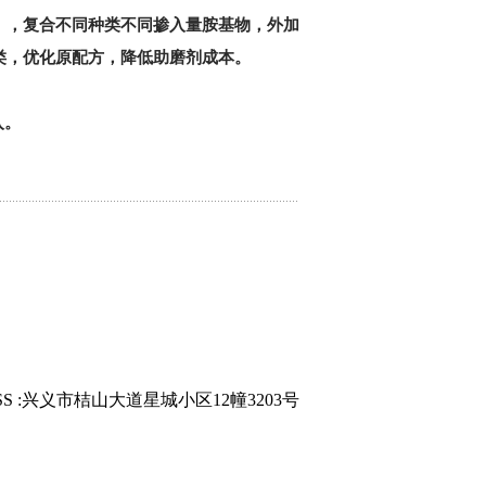
），复合不同种类不同掺入量胺基物，外加
类，优化原配方，降低助磨剂成本。
入。
。
SS :兴义市桔山大道星城小区12幢3203号