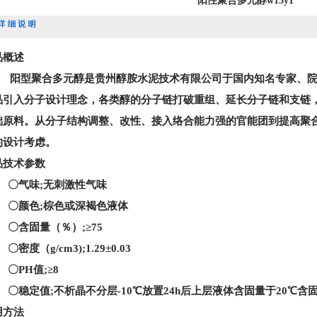
阳性聚合多元醇w15y1
品概述
阳型聚合多元醇是贵州醇胺水泥技术有限公司于国内知名专家、
品引入分子设计理念，各类醇的分子链打破重组、延长分子链和支链
础原料。从分子结构调整、改性、接入络合能力强的官能团到提高聚
的设计考虑。
品技术参数
〇
气味
;
无刺激性气味
〇
颜色
;
棕色或深褐色液体
〇
含固量（％）
;
≥
75
〇
密度（
g/cm3);1.29
±
0.03
〇
PH
值
;
≥
8
〇
稳定值
;
不析晶不分层
-10
℃放置
24h
后上层液体含固量于
20
℃含
用方法