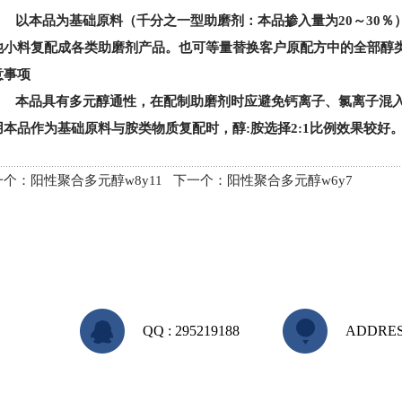
以本品为基础原料（千分之一型助磨剂：本品掺入量为
20
～
30
％
他小料复配成各类助磨剂产品。也可等量替换客户原配方中的全部醇
意事项
本品具有多元醇通性，在配制助磨剂时应避免钙离子、氯离子混
用本品作为基础原料与胺类物质复配时，醇
:
胺选择
2:1
比例效果较好
一个：
阳性聚合多元醇w8y11
下一个：
阳性聚合多元醇w6y7
QQ : 295219188
ADDRE