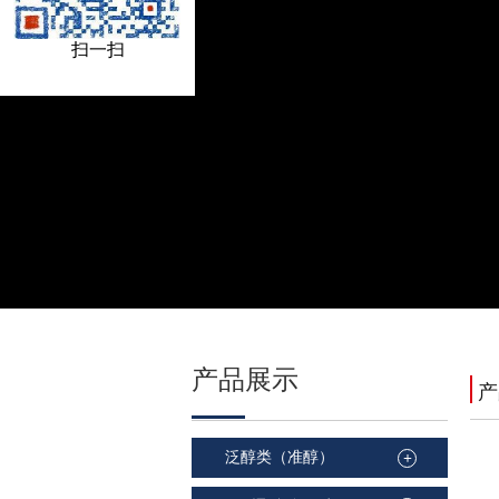
扫一扫
产品
展示
泛醇类（准醇）
+