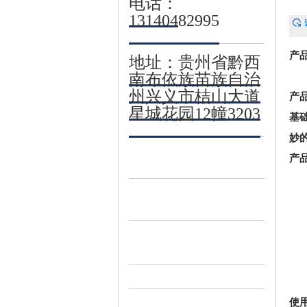
电话：
13140482995
产
地址：贵州省黔西
南布依族苗族自治
州兴义市桔山大道
产
星城花园12幢3203
基
妙
产
使