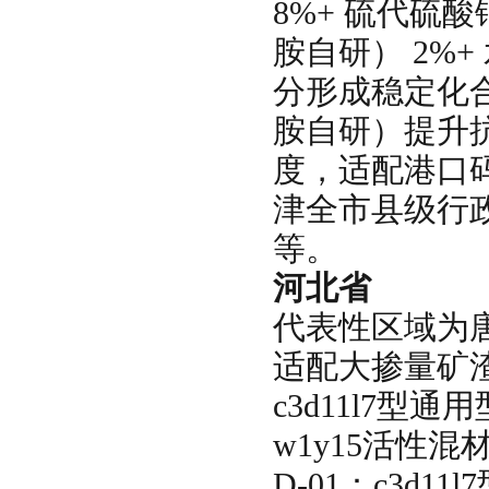
8%+ 硫代硫酸
胺自研） 2%
分形成稳定化合
胺自研）提升
度，适配港口
津全市县级行
等。
河北省
代表性区域为
适配大掺量矿
c3d11l7
w1y15活性
D-01：c3d1