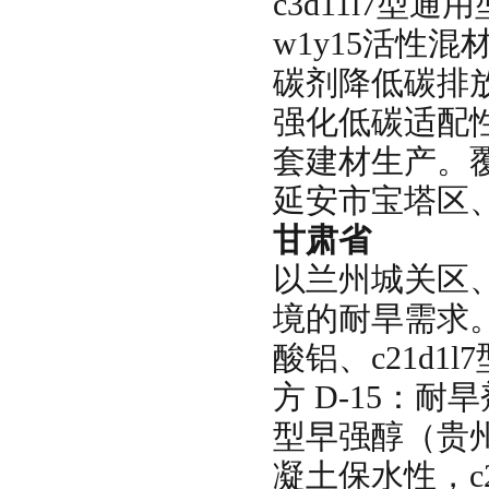
c3d11l7型通
w1y15活性混
碳剂降低碳排放
强化低碳适配
套建材生产。
延安市宝塔区
甘肃省
以兰州城关区
境的耐旱需求
酸铝、c21d
方 D-15：耐旱剂
型早强醇（贵州
凝土保水性，c