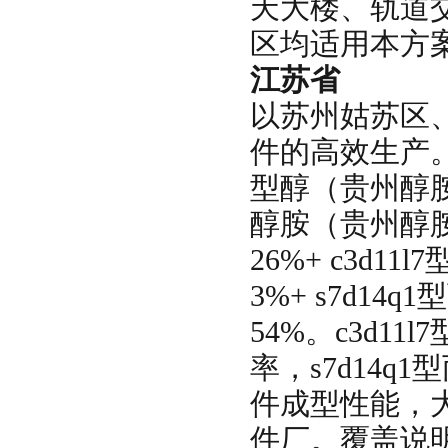
天大楼、轨道
区均适用本方
江苏省
以苏州姑苏区
件的高效生产。
型醇（贵州醇胺
醇胺（贵州醇胺
26%+ c3d1
3%+ s7d1
54%。c3d
率，s7d14
件成型性能，
件厂。覆盖说