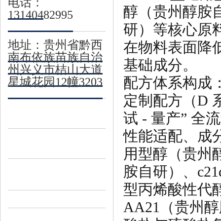
电话：
醇（贵州醇胺自
13140482995
研）等核心原
地址：贵州省黔西
在物料表面降
南布依族苗族自治
基础成分。
州兴义市桔山大道
配方体系构成：包
星城花园12幢3203
定制配方（D 系
试 - 量产” 
性能适配、成分
用型醇（贵州醇
胺自研）、c21
型丙烯酸性代
AA21（贵州