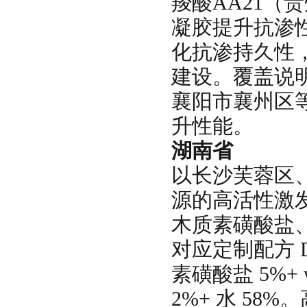
羧酸AA21（贵
凝胶提升抗渗性
化抗渗持久性
建设。覆盖说
襄阳市襄州区
升性能。
湖南省
以长沙芙蓉区
源的高活性激
木质素磺酸盐、
对应定制配方 D-
素磺酸盐 5%
2%+ 水 58