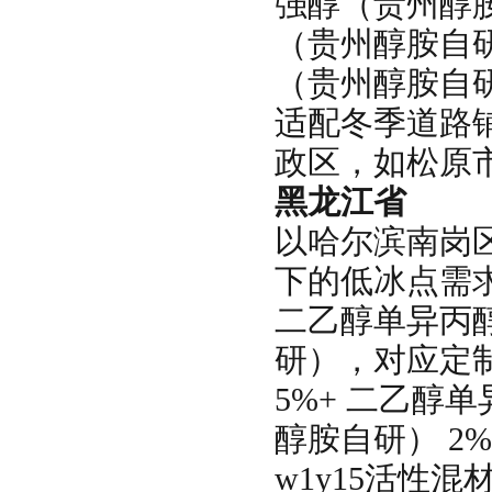
强醇（贵州醇胺自
（贵州醇胺自研
（贵州醇胺自
适配冬季道路
政区，如松原
黑龙江省
以哈尔滨南岗
下的低冰点需
二乙醇单异丙醇
研），对应定制配
5%+ 二乙醇单
醇胺自研） 2
w1y15活性