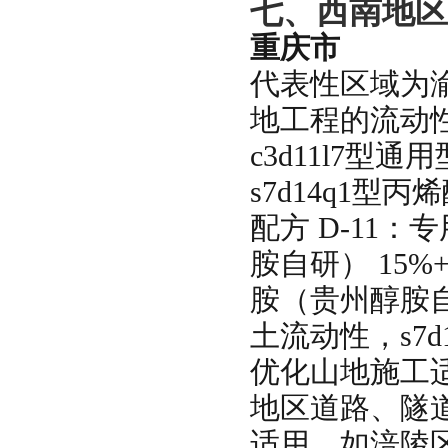
七、西南地区
重庆市
代表性区域为
地工程的流动
c3d11l7
s7d14q1
配方 D-11：专
胺自研） 15%+
胺（贵州醇胺自
土流动性，s7
优化山地施工
地区道路、隧
适用，如涪陵