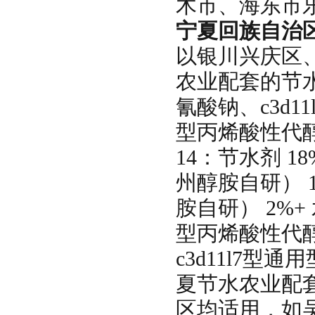
木市、海东市
宁夏回族自治
以银川兴庆区
农业配套的节
氰酸钠、c3d1
型丙烯酸性代醇
14：节水剂 18
州醇胺自研） 1
胺自研） 2%+
型丙烯酸性代
c3d11l7
夏节水农业配
区均适用，如