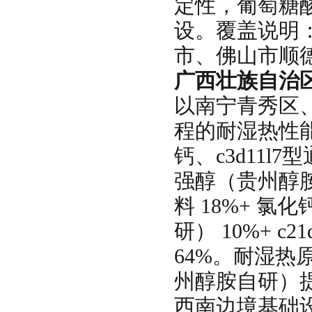
定性，葡萄糖
设。覆盖说明
市、佛山市顺
广西壮族自治
以南宁青秀区
程的耐湿热性
钙、c3d11l
强醇（贵州醇胺
料 18%+ 氯化
研） 10%+ c
64%。耐湿热
州醇胺自研）
西南边境基础