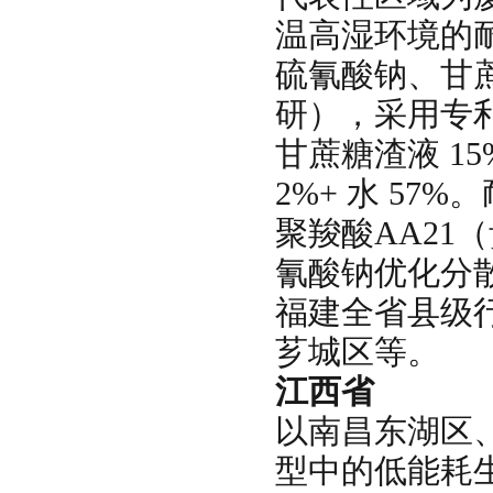
温高湿环境的
硫氰酸钠、甘蔗
研），采用专利配
甘蔗糖渣液 1
2%+ 水 5
聚羧酸AA21
氰酸钠优化分
福建全省县级
芗城区等。
江西省
以南昌东湖区
型中的低能耗