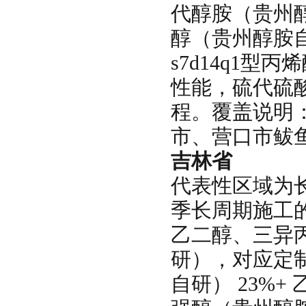
代醇胺（贵州醇胺
醇（贵州醇胺
s7d14q1
性能，硫代硫
程。覆盖说明
市、营口市鲅
吉林省
代表性区域为
季长周期施工
乙二醇、三异丙
研），对应定制配
自研） 23%+ 乙