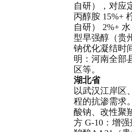
自研），对应定制
丙醇胺 15%+ 
自研） 2%+ 
型早强醇（贵
钠优化凝结时
明：河南全部
区等。
湖北省
以武汉江岸区
程的抗渗需求
酸钠、改性聚羧
方 G-10：增强