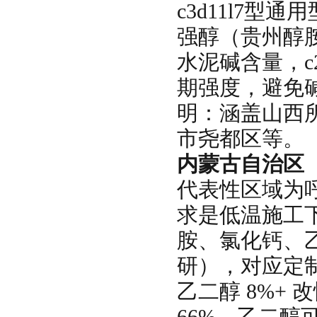
c3d11l7型通
强醇（贵州醇胺
水泥碱含量，c
期强度，避免
明：涵盖山西
市尧都区等。
内蒙古自治区
代表性区域为
求是低温施工
胺、氯化钙、乙
研），对应定制配
乙二醇 8%+ 
66%。乙二