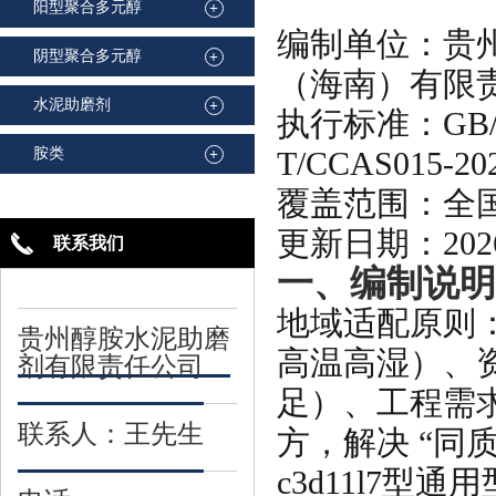
阳型聚合多元醇
+
编制单位：贵
阴型聚合多元醇
+
（海南）有限
水泥助磨剂
+
执行标准：GB/
胺类
T/CCAS01
+
覆盖范围：全国
更新日期：202
联系我们
一、编制说明
地域适配原则
贵州醇胺水泥助磨
高温高湿）、
剂有限责任公司
足）、工程需
联系人：王先生
方，解决 “同
c3d11l7型