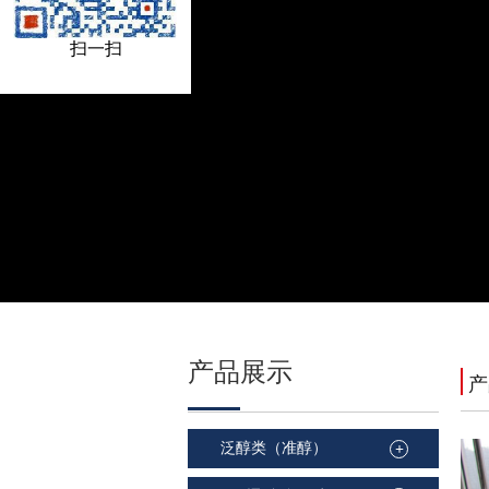
扫一扫
产品
展示
产
泛醇类（准醇）
+