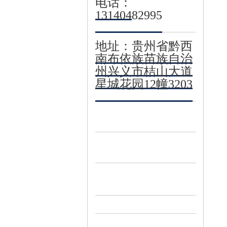
电话：
13140482995
地址：贵州省黔西
南布依族苗族自治
州兴义市桔山大道
星城花园12幢3203